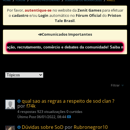
HOME
FORUM
GUIA DO PRISTONIANO
SOBREVIVA OU MORRA! (SOD)
AWELL
Por favor,
autentique-se
no website da
Zenit Games
para efetuar
o
cadastro
e/ou
Login
automático no
Fórum Oficial
do
Priston
Tale Brasil
.
📣Comunicados Importantes
ção, recrutamento, comércio e debates da comunidade! Saiba mais
Clican
Filtrar
qual sao as regras a respeito de sod clan ?
por
f74k
4 respostas
923 visualizações
0 curtidas
Último Post
06/01/2022, 08:44
Dúvidas sobre SoD
por
Rubronegror10