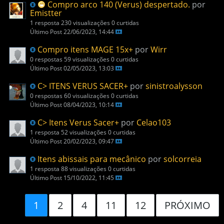
Compro arco 140 (Verus) despertado.
por
Emistter
1 resposta
230 visualizações
0 curtidas
Último Post
22/06/2023, 14:44
Compro itens MAGE 15x+
por
Wirr
0 respostas
59 visualizações
0 curtidas
Último Post
02/05/2023, 13:03
C> ITENS VERUS SACER+
por
sinistroalysson
0 respostas
60 visualizações
0 curtidas
Último Post
08/04/2023, 10:14
C> Itens Verus Sacer+
por
Celao103
1 resposta
52 visualizações
0 curtidas
Último Post
20/02/2023, 09:47
Itens abissais para mecânico
por
solcorreia
1 resposta
88 visualizações
0 curtidas
Último Post
15/10/2022, 11:45
1
2
4
11
12
PRÓXIMO