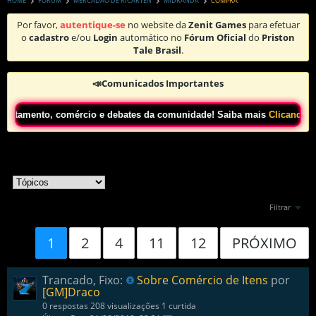
HOME
FORUM
MERCADÃO DE RICARTEN
MIDRANDA
COMPRA
Por favor,
autentique-se
no website da
Zenit Games
para efetuar
o
cadastro
e/ou
Login
automático no
Fórum Oficial
do
Priston
Tale Brasil
.
📣Comunicados Importantes
mento, comércio e debates da comunidade! Saiba mais
Clicando Aqui!
Filtrar
1
2
4
11
12
PRÓXIMO
Trancado, Fixo:
Sobre Comércio de Itens
por
[GM]Draco
0 respostas
208 visualizações
1 curtida