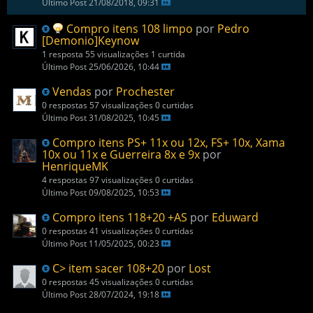
Último Post
21/08/2018, 09:31
Compro itens 108 limpo
por
Pedro
[Demonio]Keynow
1 resposta
55 visualizações
1 curtida
Último Post
25/06/2026, 10:44
Vendas
por
Prochester
0 respostas
57 visualizações
0 curtidas
Último Post
31/08/2025, 10:45
Compro itens PS+ 11x ou 12x, FS+ 10x, Xama
10x ou 11x e Guerreira 8x e 9x
por
HenriqueMK
4 respostas
97 visualizações
0 curtidas
Último Post
09/08/2025, 10:53
Compro itens 118+20 +AS
por
Eduward
0 respostas
41 visualizações
0 curtidas
Último Post
11/05/2025, 00:23
C> item sacer 108+20
por
Lost
0 respostas
45 visualizações
0 curtidas
Último Post
28/07/2024, 19:18