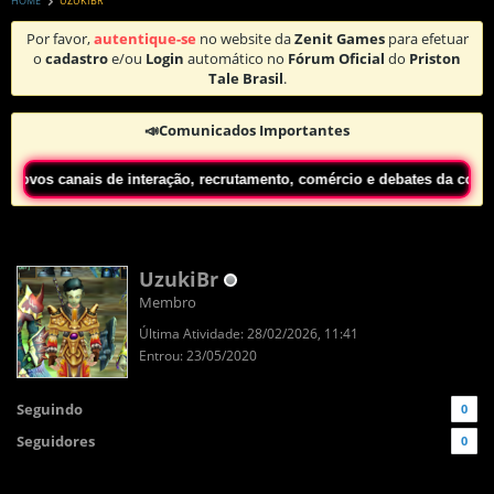
HOME
UZUKIBR
Por favor,
autentique-se
no website da
Zenit Games
para efetuar
o
cadastro
e/ou
Login
automático no
Fórum Oficial
do
Priston
Tale Brasil
.
📣Comunicados Importantes
s canais de interação, recrutamento, comércio e debates da comunidade
UzukiBr
Membro
Última Atividade: 28/02/2026, 11:41
Entrou: 23/05/2020
Seguindo
0
Seguidores
0