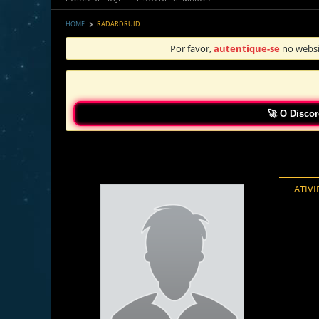
HOME
RADARDRUID
Por favor,
autentique-se
no websi
🚀 O Discord do BPT 
ATIV