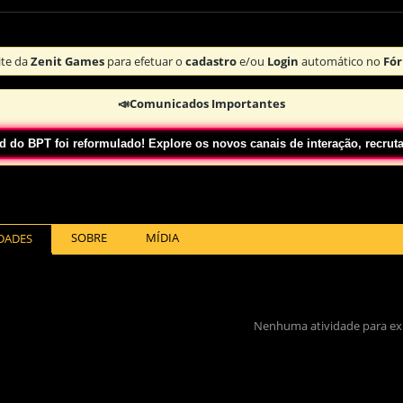
te da
Zenit Games
para efetuar o
cadastro
e/ou
Login
automático no
Fór
📣Comunicados Importantes
foi reformulado! Explore os novos canais de interação, recrutamento, 
SOBRE
MÍDIA
IDADES
Nenhuma atividade para exi