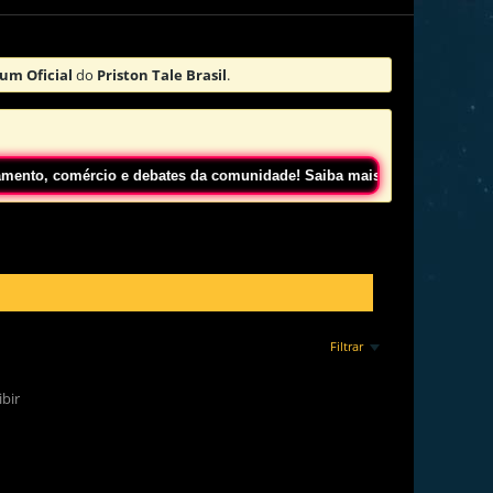
um Oficial
do
Priston Tale Brasil
.
comércio e debates da comunidade! Saiba mais
Clicando Aqui!
Filtrar
bir