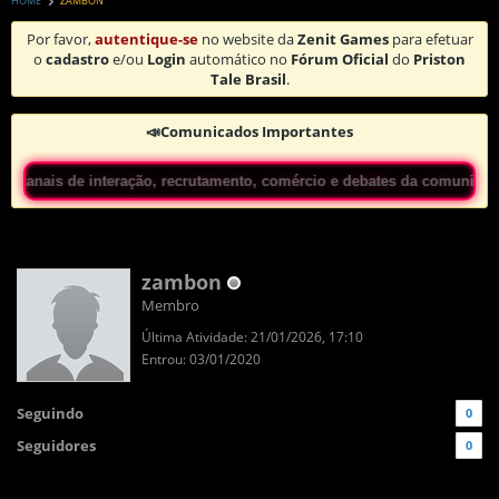
HOME
ZAMBON
Por favor,
autentique-se
no website da
Zenit Games
para efetuar
o
cadastro
e/ou
Login
automático no
Fórum Oficial
do
Priston
Tale Brasil
.
📣Comunicados Importantes
ais de interação, recrutamento, comércio e debates da comunidade! Sai
zambon
Membro
Última Atividade: 21/01/2026, 17:10
Entrou: 03/01/2020
Seguindo
0
Seguidores
0