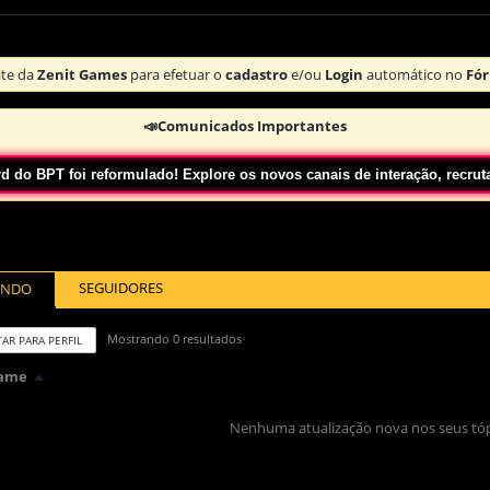
te da
Zenit Games
para efetuar o
cadastro
e/ou
Login
automático no
Fór
📣Comunicados Importantes
 foi reformulado! Explore os novos canais de interação, recrutamento,
SEGUIDORES
INDO
Mostrando
0
resultados
AR PARA PERFIL
ame
Nenhuma atualização nova nos seus tópi