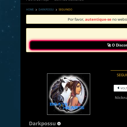
HOME
DARKPOSSU
SEGUINDO
Por favor,
autentique-se
no websi
🚀 O Discord do BPT
SEGU
VOLT
Nickn
Darkpossu