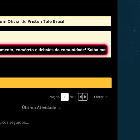
um Oficial
do
Priston Tale Brasil
.
 comércio e debates da comunidade! Saiba mais
Clicando Aqui!
Página
de
1
Filtrar
Última Atividade
cos seguidos...