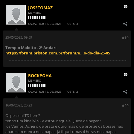
JOSETOMAZ
MEMBRO
CADASTRO:
18/05/2021
POSTS:
3
25/05/2023, 09:59
#19
Templo Maldito - 2º Andar:
https://forum.priston.com.br/forum/e...o-do-dia-25-05
ROCKPOHA
MEMBRO
CADASTRO:
16/06/2023
POSTS:
2
16/06/2023, 20:23
#20
Oi pessoal TD bem?
tenho um kina lvl 92 e estou naquela Quest de pegar r
​​​​​​ os Vamps. Achei o de prata e ouro mas o de bronze os bosses não
aparecem nunca nos mapas. Já fiquei umas 4 horas nos mapas