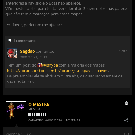
anteriores a navisko e o Boss não aparece.
VI'm neste tópico para tentar ver o local de Spawn deles mas parece
que não tem a marcação para esses mapas.
Por favor, poderiam me ajudar?
1 comentário
Sagdso
comentou
#20.
1
29/07/2023, 20:19
Tem um post do
Ishyba
com a maioria dos mapas
https://forum.priston.com.br/forum/g...mapas-e-spawns
.
Dá pra ampliar ele se abrir em outra aba, os quadrados amarelos
são dos bosses
O MESTRE
MEMBRO
CADASTRO:
04/02/2020
POSTS:
13
29/09/2023, 13:29
#21