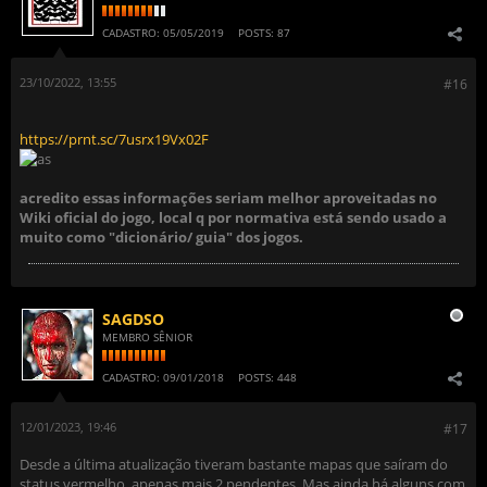
CADASTRO:
05/05/2019
POSTS:
87
23/10/2022, 13:55
#16
https://prnt.sc/7usrx19Vx02F
acredito essas informações seriam melhor aproveitadas no
Wiki oficial do jogo, local q por normativa está sendo usado a
muito como "dicionário/ guia" dos jogos.
SAGDSO
MEMBRO SÊNIOR
CADASTRO:
09/01/2018
POSTS:
448
12/01/2023, 19:46
#17
Desde a última atualização tiveram bastante mapas que saíram do
status vermelho, apenas mais 2 pendentes. Mas ainda há alguns com