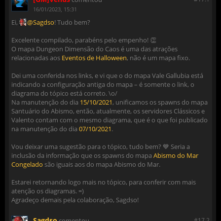
16/01/2023, 15:31
Ei,
Sagdso
! Tudo bem?
Excelente compilado, parabéns pelo empenho! 👏
O mapa Dungeon Dimensão do Caos é uma das atrações
relacionadas aos
Eventos de Halloween
, não é um mapa fixo.
Dei uma conferida nos links, e vi que o do mapa Vale Gallubia está
indicando a configuração antiga do mapa – é somente o link, o
diagrama do tópico está correto. \o/
Na manutenção do dia
15/10/2021
, unificamos os spawns do mapa
Santuário do Abismo, então, atualmente, os servidores Clássicos e
Valento contam com o mesmo diagrama, que é o que foi publicado
na manutenção do dia
07/10/2021
.
Vou deixar uma sugestão para o tópico, tudo bem? 💙 Seria a
inclusão da informação que os spawns do mapa
Abismo do Mar
Congelado
são iguais aos do mapa Abismo do Mar.
Estarei retornando logo mais no tópico, para conferir com mais
atenção os diagramas. =)
Agradeço demais pela colaboração, Sagdso!
Sagdso
comentou
#17.
2