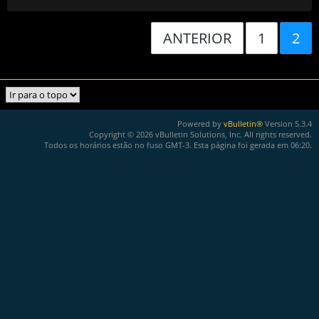
ANTERIOR
1
2
Powered by
vBulletin®
Version 5.3.4
Copyright © 2026 vBulletin Solutions, Inc. All rights reserved.
Todos os horários estão no fuso GMT-3. Esta página foi gerada em 06:20.