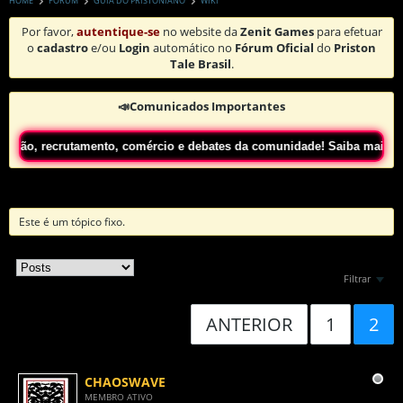
HOME
FORUM
GUIA DO PRISTONIANO
WIKI
Por favor,
autentique-se
no website da
Zenit Games
para efetuar
o
cadastro
e/ou
Login
automático no
Fórum Oficial
do
Priston
Tale Brasil
.
📣Comunicados Importantes
mento, comércio e debates da comunidade! Saiba mais
Clicando Aqui!
Este é um tópico fixo.
Filtrar
ANTERIOR
1
2
CHAOSWAVE
MEMBRO ATIVO