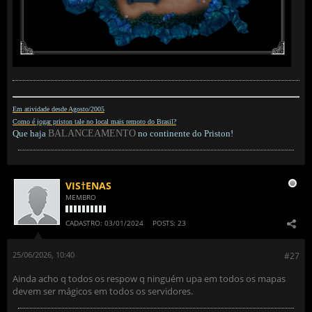
Em atividade desde Agosto/2005
Como é jogar priston tale no local mais remoto do Brasil?
Que haja
BALANCEAMENTO
no continente do Priston!
VIS†ENAS
MEMBRO
CADASTRO:
03/01/2024
POSTS:
23
25/06/2026, 10:40
#27
Ainda acho q todos os respow q ninguém upa em todos os mapas
devem ser mágicos em todos os servidores.