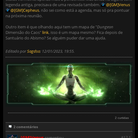
legenda antiga, precisava de uma revisada também.
[GM]Venus
[GM]Cepheus
, não sei como está a agenda, mas só pra pontuar
na próxima reunião.
Outro item é que olhando aqui tem um mapa de "
Dungeon
Dimensão do Caos"
link
, isso é um mapa mesmo? Fica depois de
Santuário do Abismo? Se alguém puder dar uma ajuda.
Editado por
Sagdso
;
12/01/2023, 19:55
.
2 curtidas
2 comentários
[GM]Venus
comentou
#17.
1