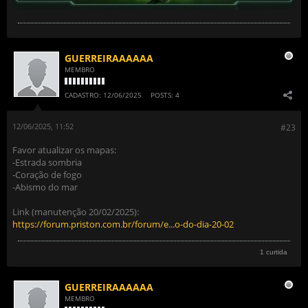
GUERREIRAAAAAA
MEMBRO
CADASTRO:
12/06/2025
POSTS:
4
12/06/2025, 11:52
#23
Favor atualizar os mapas:
-Estrada sombria
-Coração de fogo
-Abismo do mar
Link (manutenção 20/02/2025):
https://forum.priston.com.br/forum/e...o-do-dia-20-02
1 curtida
GUERREIRAAAAAA
MEMBRO